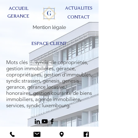
ACTUALITES
ACCUEIL
GERANCE
CONTACT
Mention légale
ESPACE CLIENT
Mots clés : syndic de copropriétés,
gestion immobilières, gérance,
copropriétaires, gestion d'immeubles,
syndic strassen, genesis, genesis
gerance, gérance locative,
honoraires, gestion courante de biens
immobiliers, agence immobilière,
services, syndic luxembourg.